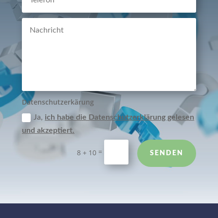
Datenschutzerkärung
Ja,
ich habe die Datenschutzerklärung gelesen
und akzeptiert.
=
8 + 10
SENDEN